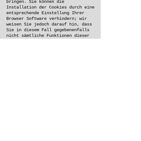
bringen. Sie können die
Installation der Cookies durch eine
entsprechende Einstellung Ihrer
Browser Software verhindern; wir
weisen Sie jedoch darauf hin, dass
Sie in diesem Fall gegebenenfalls
nicht sämtliche Funktionen dieser
Website voll umfänglich nutzen
können. Durch die Nutzung dieser
Website erklären Sie sich mit der
Bearbeitung der über Sie erhobenen
Daten durch Google in der zuvor
beschriebenen Art und Weise und zu
dem zuvor benannten Zweck
einverstanden.
Google AdSense
Diese Website benutzt Google
Adsense, einen Webanzeigendienst
der Google Inc., USA (''Google'').
Google Adsense verwendet sog.
''Cookies'' (Textdateien), die auf
Ihrem Computer gespeichert werden
und die eine Analyse der Benutzung